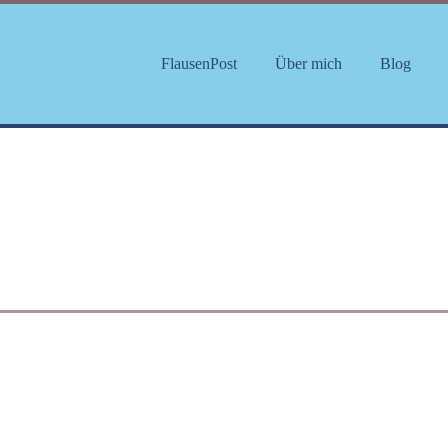
FlausenPost
Über mich
Blog