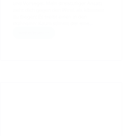
und Vorsegel. Mein dreistufiger Ansatz
zieht dich gegen den Wind, als könntest
du fliegen! Es treibt einen in den
Wahnsinn: Kaum stimmt der eine…
weiterlesen
3
Schritte
–
und
alle
Trimmfäden
fliegen
gleichzeitig