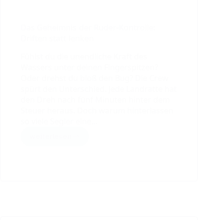
Das Geheimnis der Ruder-Kontrolle:
Driften statt lenken
Fühlst du die unendliche Kraft des
Wassers unter deinen Fingerspitzen?
Oder drehst du bloß den Bug? Die Crew
spürt den Unterschied. Jede Landratte hat
den Dreh nach fünf Minuten hinter dem
Steuer heraus. Doch warum hinterlassen
so viele Segler eine…
weiterlesen
Das
Geheimnis
der
Ruder-
Kontrolle:
Driften
statt
lenken