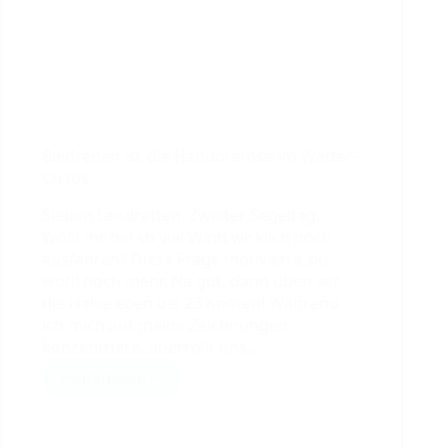
Beidrehen ist die Handbremse im Wetter-
Chaos
Sieben Landratten. Zweiter Segeltag.
Wollt ihr bei so viel Wind wirklich noch
ausfahren? Diese Frage motivierte sie
wohl noch mehr. Na gut, dann üben wir
die Halse eben bei 23 Knoten! Während
ich mich auf meine Zeichnungen
konzentriere, überrollt uns…
weiterlesen
Beidrehen
ist
die
Handbremse